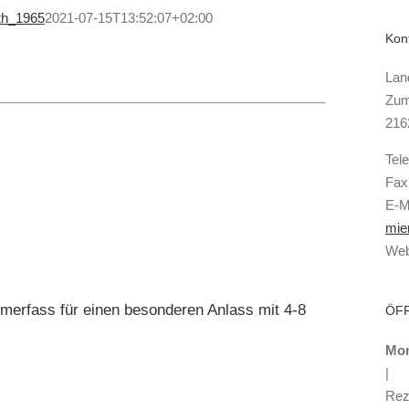
th_1965
2021-07-15T13:52:07+02:00
Kon
Lan
Zum
216
Tel
Fax
E-M
mie
Web
mmerfass für einen besonderen Anlass mit 4-8
ÖF
Mon
|
Rez