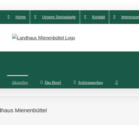
Home
Unsere Speisekarte
Kontakt
Impressu
Aktuelles
Das Hotel
Schlemmerfass
dhaus Mienenbüttel