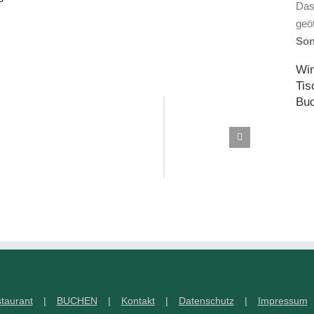
Das
geöf
Son
Wir
Tis
Buc
taurant
BUCHEN
Kontakt
Datenschutz
Impressum