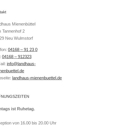
takt
dhaus Mienenbüttel
 Tannenhof 2
29 Neu Wulmstorf
efon:
04168 – 91 23 0
:
04168 – 912323
ail:
info@landhaus-
nenbuettel.de
seite:
landhaus-mienenbuettel.de
FNUNGSZEITEN
tags ist Ruhetag.
eption von 16.00 bis 20.00 Uhr