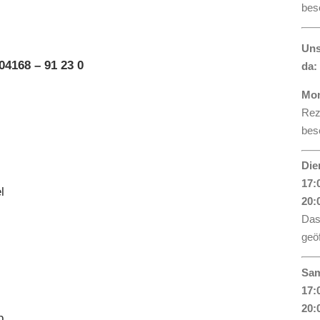
bese
Uns
04168 – 91 23 0
da:
Mon
Rez
bese
Die
17:
l
20:
Das
geöf
Sam
17:
20:
b